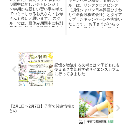
キャンペーン概要 この度スク
期間中に新しいチャレンジ！
ルーは、リンククロスピンク
２学期から新しい習い事を考え
（損保ジャパン日本興亜ひまわ
ていらっしゃるお父さん・お母
り生命保険株式会社）とタイア
さんも多いと思います。 スク
ップしたキャンペーンを実施い
ルーでは、夏休み期間中に特別
たします。 お子さまがいらっ
価格で体験できる教室を集めま
しゃるお母さんへ 「大切な人
した。 いろいろ試して、...
のために」乳がんのセルフ...
記憶を増強する技術とは？子どもにも
使える？文部科学省サイエンスカフェ
に行ってきました
【2月1日〜2月7日】子育て関連情報ま
とめ