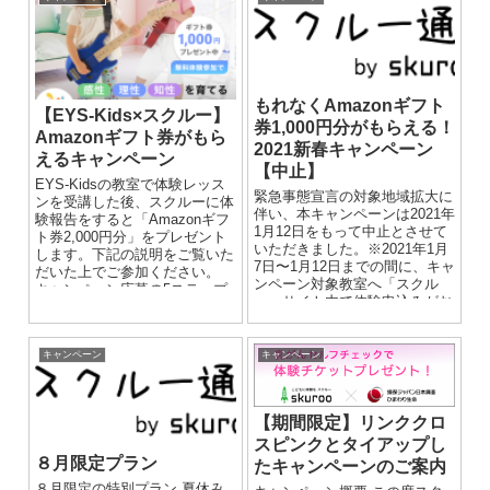
もれなくAmazonギフト
【EYS-Kids×スクルー】
券1,000円分がもらえる！
Amazonギフト券がもら
2021新春キャンペーン
えるキャンペーン
【中止】
EYS-Kidsの教室で体験レッス
緊急事態宣言の対象地域拡大に
ンを受講した後、スクルーに体
伴い、本キャンペーンは2021年
験報告をすると「Amazonギフ
1月12日をもって中止とさせて
ト券2,000円分」をプレゼント
いただきました。※2021年1月
します。下記の説明をご覧いた
7日〜1月12日までの間に、キャ
だいた上でご参加ください。
ンペーン対象教室へ「スクル
キャンペーン応募の5ステップ
ー」サイト内で体験申込みがお
ステップ１ ...
済みの方については、期限内に
体...
キャンペーン
キャンペーン
【期間限定】リンククロ
スピンクとタイアップし
８月限定プラン
たキャンペーンのご案内
８月限定の特別プラン 夏休み