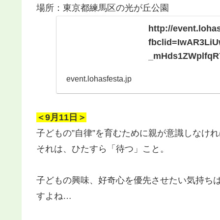
場所：東京都練馬区の光が丘公園
http://event.loha
fbclid=IwAR3L
_mHds1ZWplfqR
event.lohasfesta.jp
＜9月11日＞
子どもの”自律”を育むために親が意識しなけ
それは、ひたすら「待つ」こと。
子どもの興味、好奇心を優先させたい気持ち
すよね…