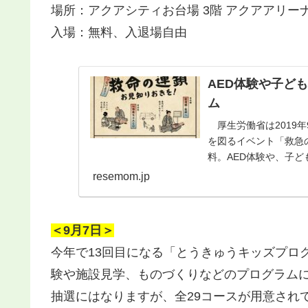
場所：アクアシティお台場 3階 アクアアリーナ
入場：無料、入退場自由
AED体験や子ども
ム
厚生労働省は2019
を図るイベント「救急
料。AED体験や、子
resemom.jp
＜9月7日＞
今年で13回目になる「とうきゅうキッズプロ
験や施設見学、ものづくりなどのプログラム
抽選にはなりますが、全29コースが用意され