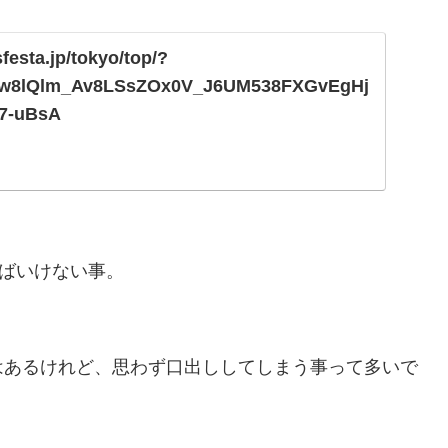
sfesta.jp/tokyo/top/?
iUw8lQlm_Av8LSsZOx0V_J6UM538FXGvEgHj
7-uBsA
ればいけない事。
はあるけれど、思わず口出ししてしまう事って多いで