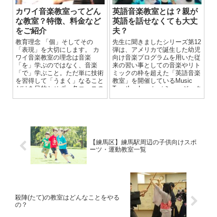
カワイ音楽教室ってどん
英語音楽教室とは？親が
な教室？特徴、料金など
英語を話せなくても大丈
をご紹介
夫？
教育理念 「個」そしてその
先生に聞きましたシリーズ第12
「表現」を大切にします。 カ
弾は、アメリカで誕生した幼児
ワイ音楽教室の理念は音楽
向け音楽プログラムを用いた従
「を」学ぶのではなく、音楽
来の習い事としての音楽やリト
「で」学ぶこと。ただ単に技術
ミックの枠を超えた「英語音楽
を習得して「うまく」なること
教室」を開催しているMusic
だけを目的とせず、各コースの
Together Legato（ミュージック
表現活動を通して個性を育み、
トゥギャザーレガート）...
より豊かな人格形成を目...
【練馬区】練馬駅周辺の子供向けスポ
ーツ・運動教室一覧
殺陣(たて)の教室はどんなことをやる
の？