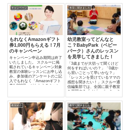
キャンペーン
教室に聞きました
もれなくAmazonギフト
幼児教室ってどんなと
券1,000円もらえる！7月
こ？BabyPark（ベビー
のキャンペーン
パーク）さんのレッスン
を見学してきました！
キャンペーン申込み期間は終了
いたしました。 スクルーに掲
「3歳までが大切って聞くけど
載されているキャンペーン対象
何をすればいいの？」「0歳か
教室の体験レッスンにお申し込
ら習いごとって早いかな？」
み、参加後のアンケートのご記
「レッスンを受けているママの
入でもれなく「Amazonギフト
感想を聞きたい！」スクルー通
券1,000円」がもらえるキャン
信編集部では、全国に親子教室
ペーンを実施中！ ...
を展開する『ベビーパーク』さ
んへお伺いし、50分間のレッス
ンを見学してきました。お子さ
んの様子を拝見しながら、先生
教室紹介
教室に聞きました
や参加しているママにもあれこ
れ質問。親子教室とは何なの
か？ ベビーパークさんの魅力
は？ それでは詳しくお伝えし
ます！