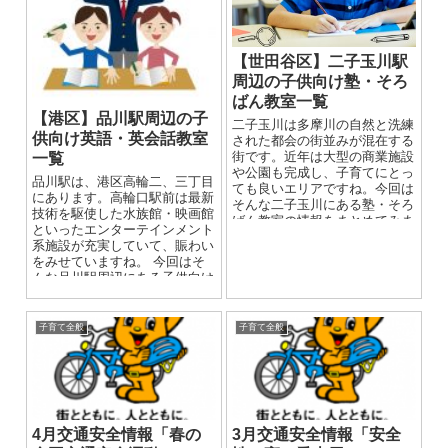
【世田谷区】二子玉川駅
周辺の子供向け塾・そろ
ばん教室一覧
【港区】品川駅周辺の子
二子玉川は多摩川の自然と洗練
供向け英語・英会話教室
された都会の街並みが混在する
街です。近年は大型の商業施設
一覧
や公園も完成し、子育てにとっ
品川駅は、港区高輪二、三丁目
ても良いエリアですね。今回は
にあります。高輪口駅前は最新
そんな二子玉川にある塾・そろ
技術を駆使した水族館・映画館
ばん教室の情報をまとめてみま
といったエンターテインメント
した。 学習塾と言っても様々
系施設が充実していて、賑わい
な...
をみせていますね。 今回はそ
んな品川駅周辺にある子供向け
の英語・英会話教室の情報をま
と...
子育て全般
子育て全般
4月交通安全情報「春の
3月交通安全情報「安全