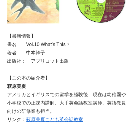
【書籍情報】
書名： Vol.10 What’s This？
著者： 中本幹子
出版社： アプリコット出版
【この本の紹介者】
萩原美夏
アメリカとイギリスでの留学を経験後、現在は幼稚園や
小学校での正課内講師、大手英会話教室講師、英語教員
向けの研修業も担当。
リンク：
萩原美夏こども英会話教室