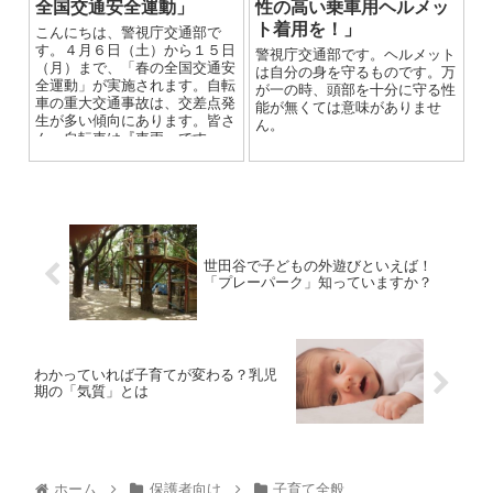
全国交通安全運動」
性の高い乗車用ヘルメッ
ト着用を！」
こんにちは、警視庁交通部で
す。４月６日（土）から１５日
警視庁交通部です。ヘルメット
（月）まで、「春の全国交通安
は自分の身を守るものです。万
全運動」が実施されます。自転
が一の時、頭部を十分に守る性
車の重大交通事故は、交差点発
能が無くては意味がありませ
生が多い傾向にあります。皆さ
ん。
ん、自転車は『車両』です。一
時停止標識のある場所では必ず
停止線の手前で止まり、信号機
のある場所では、必ず信号標示
に従って進んでください。あた
りまえですが、赤信号は『止ま
れ』です。自転車の交通ルール
を再確認して交通事故を起こさ
世田谷で子どもの外遊びといえば！
ない、遭わないようにしましょ
「プレーパーク」知っていますか？
う。
わかっていれば子育てが変わる？乳児
期の「気質」とは
ホーム
保護者向け
子育て全般