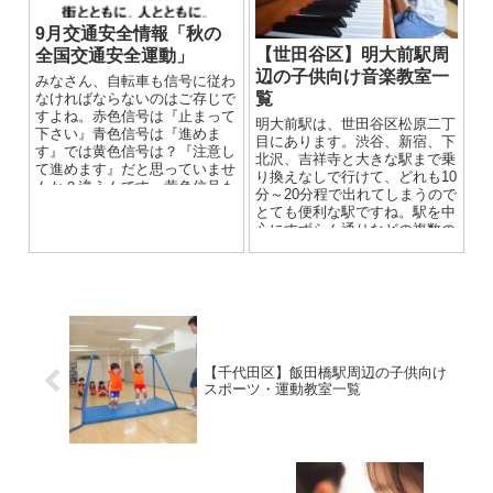
9月交通安全情報「秋の
【世田谷区】明大前駅周
全国交通安全運動」
辺の子供向け音楽教室一
みなさん、自転車も信号に従わ
覧
なければならないのはご存じで
すよね。赤色信号は『止まって
明大前駅は、世田谷区松原二丁
下さい』青色信号は『進めま
目にあります。渋谷、新宿、下
す』では黄色信号は？『注意し
北沢、吉祥寺と大きな駅まで乗
て進めます』だと思っていませ
り換えなしで行けて、どれも10
んか？違うんです。黄色信号も
分～20分程で出れてしまうので
『止まって下さい』なんです！
とても便利な駅ですね。駅を中
信号機が黄色灯火（歩行者用信
心にすずらん通りなどの複数の
号は青色点滅）の場合は、停止
商店街があり、その周辺にはた
位置で止まらなければなりませ
くさ...
ん。「あっ！黄色信号だ！急ご
う！」なんて思って速度を上げ
ないで下さい。停止線に差し掛
かっていて安全に止まれない場
合は、追突等の事故を防ぐため
に『注意して進めます』になり
【千代田区】飯田橋駅周辺の子供向け
ますが、原則『止まって下さ
スポーツ・運動教室一覧
い』だという事をしっかり覚え
て下さい。みなさん、どんなに
急いでいても信号を守って下さ
いね！