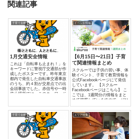
関連記事
子育て全般
イベント情報
1月交通安全情報
【6月15日〜21日】子育
て関連情報まとめ
これは「自転車も止まれ！」を
キーワードに警視庁交通部が作
スクルーでは子供の習い事、体
成したポスターです。昨年東京
験イベント、子育て教育情報を
都内で発生した自転車交通事故
公式Facebookページにて発信
のうち、約４割が交差点での出
しています。 【スクルー
会頭事故でした。赤信号や一時
Facebookページはこちら】 こ
停止場所では、このキーワード
こでは、1週間分の情報をまと
を思い出して、必ず止まって安
めて掲載していますので、ぜひ
全確認！今年も安全運転を心掛
ご覧ください...
けましょう！
子育て全般
エリア特集