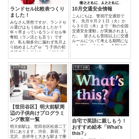
ランドセル比較表つくり
10月交通安全情報
ました！
こんにちは、警視庁交通部で
す。 先月９月２１日（火）か
みなさん突然ですが、ランドセ
ら３０日（木）まで「秋の全国
ル選びはもう始めましたか？
交通安全運動」が実施されまし
年々早まっているランドセル争
た。 皆さんも普段以上に交通
奪戦（ラン活とも言う）です
ルールについて考える期間にな
が、私も御多分に漏れず先月よ
ったでしょうか？ 今回は自
り始めました(*´ω｀*) 子供の初
転車の基本的なルールである車
めてのランドセル。 「どうぞ
道通行についてお話します。
好きなものをご自由に」と...
歩道を通行する事ができる場
合（法律で定められている場
エリア特集
子育て全般
合）もありますが、自転車は字
のとおり車の仲間ですので、車
道を通行するのが原則です。
周りの車やバイクを見ていた
だければわかるように、車道で
は左側通行です。 車道の右
側を走行している自転車を見る
ことがありますが、この行為は
【世田谷区】明大前駅周
交通違反です。 道路の右側に
辺の子供向けプログラミ
行きたいお店があるから、先の
ング教室一覧
交差点で右折するからなどの理
自宅で英語に親しもう！
由で道路の右側を走ってしまっ
明大前駅は、世田谷区松原二丁
おすすめ絵本「What’s
たことはありませんか？ 右
目にあります。渋谷、新宿、下
this?」
側通行は違反であることは当然
北沢、吉祥寺と大きな駅まで乗