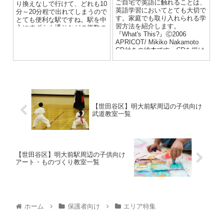
ですが、さらに対向から走行し
ご自宅で英語に触れることは、
り換えなしで行けて、どれも10
てくる車両と正面衝突をしてし
英語学習においてとても大切で
分～20分程で出れてしまうので
まう危険や、交差点で左右から
す。家庭でも取り入れられる学
とても便利な駅ですね。駅を中
進行してくる車両の可視範囲
習方法を紹介します。
心にすずらん通りなどの複数の
（交差点内の見える範囲）外と
『What's This?』Ⓒ2006
商店街があり、その周辺にはた
なってしまい、車両の運転手に
APRICOT/ Mikiko Nakamoto
くさ...
見落とされてしまう可能性もあ
CD付きの絵本です。CDを掛け
る大変危険な行為です。 車
ながら...
道が原則！ 左側通行！ 必ず守
って下さい。
【世田谷区】明大前駅周辺の子供向け
武道教室一覧
【世田谷区】明大前駅周辺の子供向け
アート・ものづくり教室一覧
ホーム
保護者向け
エリア特集