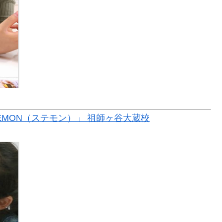
MON（ステモン）」 祖師ヶ谷大蔵校