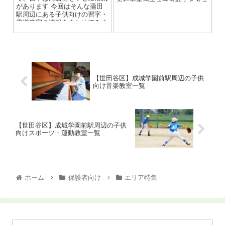
自転車乗用中の死者数１５名の
があります 今回はそんな蒲田
うち２名が単独転倒により亡く
駅周辺にある子供向けの習字・
なっています。
書道教室の情報をまとめてみま
した。 書道は子供が「やりた
い！」...
【世田谷区】成城学園前駅周辺の子供
向け音楽教室一覧
【世田谷区】成城学園前駅周辺の子供
向けスポーツ・運動教室一覧
ホーム
保護者向け
エリア特集