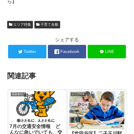
ら】
エリア特集
子育て全般
シェアする
Twitter
Facebook
LINE
関連記事
保護者向け
エリア特集
7月の交通安全情報 ど
んなに急いでいても、交
【世田谷区】二子玉川駅