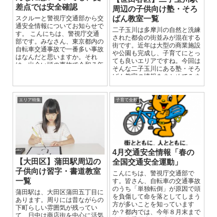
差点では安全確認
周辺の子供向け塾・そろ
ばん教室一覧
スクルーと警視庁交通部から交
通安全情報についてお知らせで
二子玉川は多摩川の自然と洗練
す。 こんにちは、警視庁交通
された都会の街並みが混在する
部です。みなさん、東京都内の
街です。近年は大型の商業施設
自転車交通事故で一番多い事故
や公園も完成し、子育てにとっ
はなんだと思いますか。それ
ても良いエリアですね。今回は
は、出会い頭の事故で令和７年
そんな二子玉川にある塾・そろ
中の自転車事故の約３割を占め
ばん教室の情報をまとめてみま
ています...
した。 学習塾と言っても様々
な...
エリア特集
子育て全般
4月交通安全情報「春の
【大田区】蒲田駅周辺の
全国交通安全運動」
子供向け習字・書道教室
こんにちは、警視庁交通部で
一覧
す。皆さん、自転車の交通事故
のうち「単独転倒」が原因で頭
蒲田駅は、大田区蒲田五丁目に
を負傷して命を落としてしまう
あります。周りには昔ながらの
方が多いことを知っています
下町らしい雰囲気が残ってい
か？都内では、今年８月末まで
て、日中は商店街を中心に活気