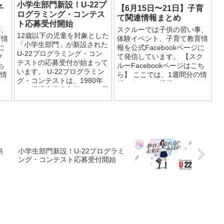
小学生部門新設！U-22プ
子
【6月15日〜21日】子育
ログラミング・コンテス
て関連情報まとめ
ト応募受付開始
事、
スクルーでは子供の習い事、
12歳以下の児童を対象とした
育情
体験イベント、子育て教育情
「小学生部門」が新設された
に
報を公式Facebookページに
U-22プログラミング・コン
ク
て発信しています。 【スク
テストの応募受付が始まって
ち
ルーFacebookページはこち
います。 U-22プログラミン
の情
ら】 ここでは、1週間分の情
グ・コンテストは、1980年
ます
報をまとめて掲載しています
から経済産業省主催として優
ので、ぜひご覧ください...
れた人材の発掘・育成を目的
として開催してい...
供
小学生部門新設！U-22プログラミ
ング・コンテスト応募受付開始